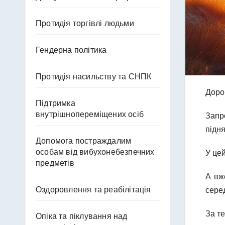
Протидія торгівлі людьми
Гендерна політика
Протидія насильству та СНПК
Дорог
Підтримка
внутрішнопереміщених осіб
Запро
підн
Допомога постраждалим
особам від вибухонебезпечних
У це
предметів
А вж
Оздоровлення та реабілітація
сере
За те
Опіка та піклування над